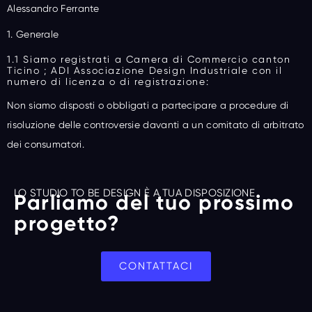
Alessandro Ferrante
1. Generale
1.1 Siamo registrati a Camera di Commercio canton
Ticino ; ADI Associazione Design Industriale con il
numero di licenza o di registrazione:
Non siamo disposti o obbligati a partecipare a procedure di
risoluzione delle controversie davanti a un comitato di arbitrato
dei consumatori.
LO STUDIO TO BE DESIGN È A TUA DISPOSIZIONE
Parliamo del tuo prossimo
progetto?
CONTATTACI