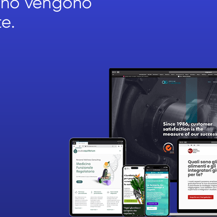
icino vengono
te.