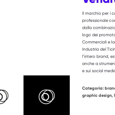
Il marchio per i 
professionale c
dalla combinazio
logo dei promoto
Commerciali e l
Industria del Ti
l’intero brand, 
anche a strument
e sui social medi
Categoria:
bran
graphic design
,