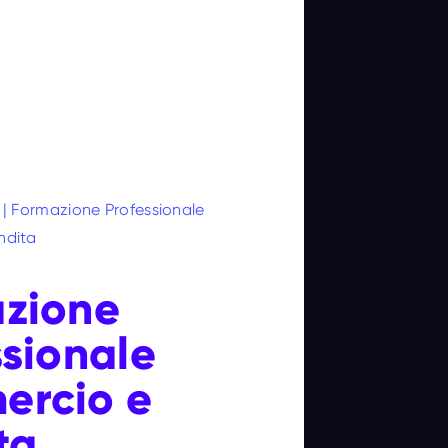
|
Formazione Professionale
ndita
zione
ssionale
rcio e
ta