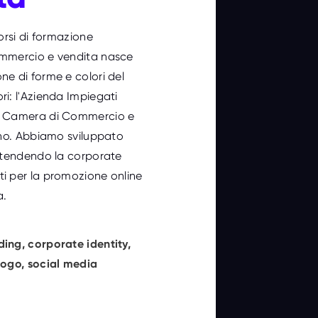
corsi di formazione
ommercio e vendita nasce
ne di forme e colori del
ri: l'Azienda Impiegati
a Camera di Commercio e
cino. Abbiamo sviluppato
estendendo la corporate
i per la promozione online
a.
ding
,
corporate identity
,
logo
,
social media